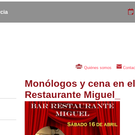
cia
Copas_
Actividades
Eventos
Curso_
Cafeterias
Talleres
Quiénes somos
Contac
Monólogos y cena en el
Restaurante Miguel_