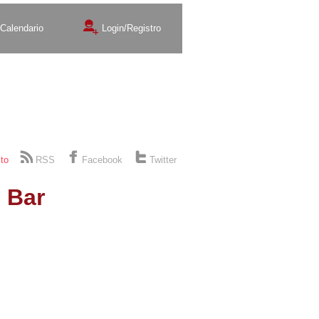
Calendario
Login/Registro
Exposiciones
Teatro
to
RSS
Facebook
Twitter
 Bar