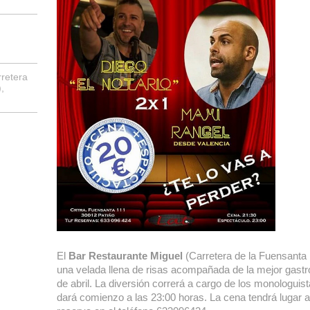
retera
,
El
Bar Restaurante Miguel
(Carretera de la Fuensanta 1
una velada llena de risas acompañada de la mejor gast
de abril. La diversión correrá a cargo de los monologuis
dará comienzo a las 23:00 horas. La cena tendrá lugar a 