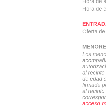
Hora de a
Hora de c
ENTRAD
Oferta de
MENORE
Los meno
acompañad
autorizac
al recint
de edad d
firmada p
al recint
correspo
acceso-