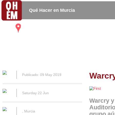
Qué Hacer en Murcia
Mapa
Bares_
Copas_
Activida
Restaurantes
Cafeterias
Warcry
Publicado: 09 May 2019
Saturday 22 Jun
Warcry y 
Auditorio
, Murcia
grupo aú