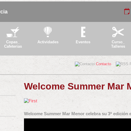
cia
Copas_
Actividades
Eventos
Curso_
Cafeterias
Talleres
Contacto
Welcome Summer Mar M
Welcome Summer Mar Menor celebra su 3ª edición e