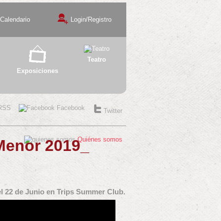
Calendario
Login/Registro
Teatro
Exposiciones
RSS
Facebook
Twitter
Quiénes somos
enor 2019_
l 22 de Junio en Trips Summer Club.